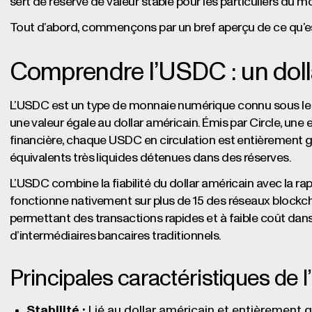
sert de réserve de valeur stable pour les particuliers du m
Tout d’abord, commençons par un bref aperçu de ce qu’e
Comprendre l’USDC : un doll
L’USDC est un type de monnaie numérique connu sous l
une valeur égale au dollar américain. Émis par Circle, un
financière, chaque USDC en circulation est entièrement gar
équivalents très liquides détenues dans des réserves.
L’USDC combine la fiabilité du dollar américain avec la rapidi
fonctionne nativement sur plus de 15 des réseaux blockc
permettant des transactions rapides et à faible coût dan
d’intermédiaires bancaires traditionnels.
Principales caractéristiques de 
Stabilité :
Lié au dollar américain et entièrement g